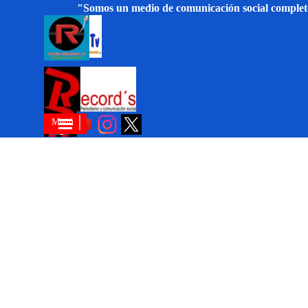
Vaya al Contenido
"Somos un medio de comunicación social comple
Saltar menú
Menú