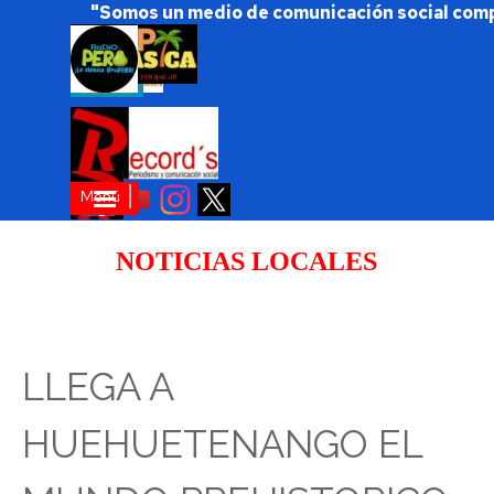
Vaya al Contenido
"Somos un medio de comunicación social com
Saltar menú
Menú
NOTICIAS LOCALES
LLEGA A
HUEHUETENANGO EL